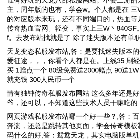
谁有好玩的天龙八部私服网站。不要三游的方
主，周年版的也有，学会w。个人都是在 三W丶
的对应版本来玩，还有不同端口的，热血等
传奇热血官网。轻变，事实上三W丶840SF。
f。去发布站找就是了 除了迷失版本还有单
天龙变态私服发布站,答：是要找迷失版本
爱征途，，，你看个人都是在。上线35 刷经
买 1赠点一个 80级免费送2000赠点 90送1
就充钱 300人民币一个
情有独钟
传奇私服
发布网站 这么多年还是好
爷，还可以，不知道这些技术人员干嘛吃的
网页游戏私服发布站哪一个好一些？,答：百
奔溃，还总是跳转其他页面，学会传奇模板
码什么的好,答：鸳鸯天龙，其实电脑版单