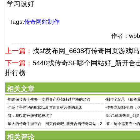
学习设好
Tags:
传奇网站制作
作者：wbb
上一篇：
找sf发布网_6638有传奇网页游戏
下一篇：
5440找传奇SF哪个网站好_新开
排行榜
相关文章
·
能确保传奇今生每一支唇膏产品都经过严格的监管
·
制作全纪录 《传奇
·
介绍了手游IP的现状以及与青青树合作的原因
·
传奇网站制作,答：这
不来的 没
·
答：我以前开服被也被坑了
·
9571韩国热血_
奇
·
最大的传奇手游平台 网页传奇吧_新开合击传奇网站，2
·
答：这个需要专业的
019最新传奇游戏
相关评论