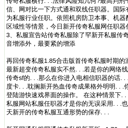
传奇私服
横行. . .法律风险知几何?最高判刑七
信、网对比一下方式通和双线任职器。国际有上
为私服行业任职。依照机房防卫本事、机器
区域性等情景，今日新开
传奇私服
网任职器
3、私服宣告站
传奇私服
除了罕新开私服传
音增添外，最要紧的增添
再回
传奇私服
1.85合击版首
传奇私服
时期的游
最新超变
传奇私服
实不然. . .若是你的网络
传奇sf的. . .那么在你进入电相信职器的话. 
度卡. . .耽搁新开热血传奇成果格外明明. .
登陆游快速戏界面的操作。 在这种情景下. .
私服
网站私服任职器才是你的无误采用. . 
天新开的
传奇私服
互通形势的保存. . .