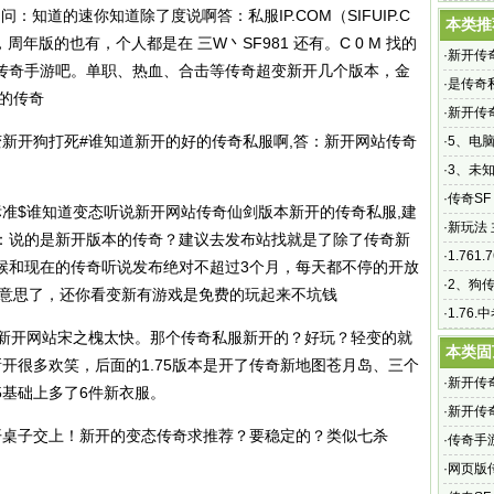
官网
：知道的速你知道除了度说啊答：私服IP.COM（SIFUIP.C
本类推
年版的也有，个人都是在 三W丶SF981 还有。C 0 M 找的
·
新开传
传奇手游吧
。单职、热血、合击等传奇超变新开几个版本，金
·
是传奇
的传奇
·
新开传
变新开狗打死#谁知道新开的好的
传奇私服
啊,答：新开网站传奇
马?新开
·
5、电脑
·
3、未
大多都
·
传奇S
标准$谁知道变态听说新开网站传奇仙剑版本新开的
传奇私服
,建
个传奇S
·
新玩法 主
：说的是新开版本的传奇？建议去发布站找就是了除了传奇新
·
1.76
候和现在的传奇听说发布绝对不超过3个月，每天都不停的开放
啊拉1
·
2、狗
么意思了，还你看变新有游戏是免费的玩起来不坑钱
么样
·
1.76
 新开网站宋之槐太快。那个
传奇私服
新开的？好玩？轻变的就
题更别
本类固
新开很多欢笑，后面的1.75版本是开了传奇新地图苍月岛、三个
·
新开传
75基础上多了6件新衣服。
·
新开传奇
开桌子交上！新开的变态传奇求推荐？要稳定的？类似七杀
传奇手游
·
传奇手
答：很多
·
网页版传