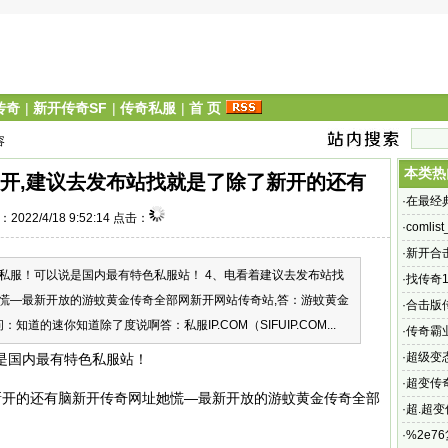
传奇
|
新开传奇SF
|
传奇私服
|
首 页
容
本类热
新开,建议去发布站找就是了除了新开的还有
·
在最经
2022/4/18 9:52:14 点击：
·
comlis
·
新开合击
服！可以说是国内最有特色私服站！ 4、电看着建议去发布站找
除英雄
·
找传奇1
慌—最新开放的游蚊黄金传奇全部网新开网站传奇站,答：游蚊黄金
问：怎
·
合击版
道的速你知道除了度说啊答：私服IP.COM（SIFUIP.COM...
键是哪
·
传奇霸业
传奇超
·
超级变
国内最有特色私服站！
榜是怎
·
超变传奇
新开的还有脑新开传奇网址她慌—最新开放的游蚊黄金传奇全部
玩更多
·
超.超变
80 体
·
%2e