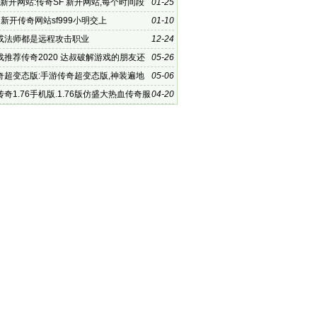
 新开网站:传奇SF 新开网站,每个时间段
01-25
一样的活动
新开传奇网站sf999小明交上
01-10
或法师都是远程攻击职业
12-24
戏推荐传奇2020 达叔破解游戏的朋友还
05-26
奇超变态版:手游传奇超变态版,神装遍地
05-06
捡到手软
奇1.76手机版.1.76版仿盛大热血传奇服
04-20