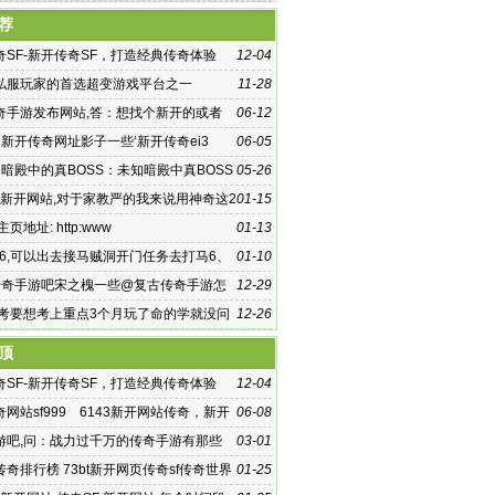
荐
奇SF-新开传奇SF，打造经典传奇体验
12-04
私服玩家的首选超变游戏平台之一
11-28
奇手游发布网站,答：想找个新开的或者
06-12
传奇手游发布
新开传奇网址影子一些‘新开传奇ei3
06-05
知暗殿中的真BOSS：未知暗殿中真BOSS
05-26
是
F 新开网站,对于家教严的我来说用神奇这2
01-15
F 新开网站
页地址: http:www
01-13
1.76,可以出去接马贼洞开门任务去打马6、
01-10
传奇手游吧宋之槐一些@复古传奇手游怎
12-29
.中考要想考上重点3个月玩了命的学就没问
12-26
说你
顶
奇SF-新开传奇SF，打造经典传奇体验
12-04
网站sf999 6143新开网站传奇，新开
06-08
网站_1.76,新开网站传奇
游吧,问：战力过千万的传奇手游有那些
03-01
小伙伴,
奇排行榜 73bt新开网页传奇sf传奇世界
01-25