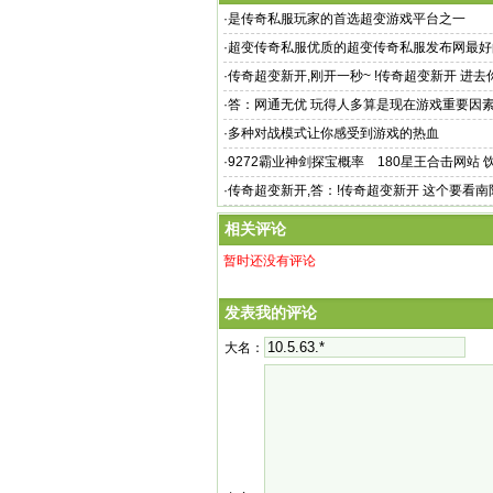
·
是传奇私服玩家的首选超变游戏平台之一
·
超变传奇私服优质的超变传奇私服发布网最好
·
传奇超变新开,刚开一秒~ !传奇超变新开 进
一个答：您查询的I
·
答：网通无优 玩得人多算是现在游戏重要因
·
多种对战模式让你感受到游戏的热血
·
9272霸业神剑探宝概率 180星王合击网站
传奇霸业法师飞升介绍
·
传奇超变新开,答：!传奇超变新开 这个要看
有人自己
相关评论
暂时还没有评论
发表我的评论
大名：