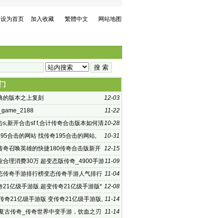
设为首页
加入收藏
繁體中文
网站地图
门
典的版本之上复刻
12-03
t_game_2188
11-22
s,新开合击sf f,合计传奇合击版本如何清
10-28
数据
95合击的网站 找传奇195合击的网站,
10-31
么样调整
传奇召唤英雄的快捷180传奇合击版新开
12-15
个
合理消费30万 超变态版传奇_4900手游
11-09
变态版
态传奇手游排行榜变态传奇手游人气排行
11-04
么样的呢？
21亿级手游版.超变传奇21亿级手游版*
12-08
新服逐日单职业光
传奇21亿级手游版 变传奇21亿级手游版,
11-14
力强效神水和魔
76复古传奇_传奇世界中变手游，饮血之刃
11-14