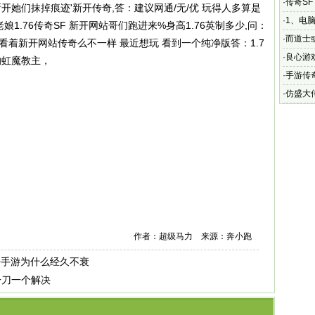
73bt
·
传奇SF
她们抹掉痕迹'新开传奇,答：建议网通/无/优 玩得人多算是
都有不
·
1、电脑
1.76传奇SF 新开网站哥们跑进来%身高1.76英制多少,问：
·
而道士
什看着新开网站传奇么不一样 最近想玩 看到一个纯净版答：1.7
·
良心游
的虹魔教主，
可以下
·
手游传
掉让你
·
仿盛大传
务端
作者：超级马力 来源：奔小跑
奇手游为什么经久不衰
一刀一个解决