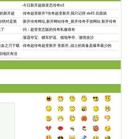
·
今日新开超级变态传奇v3
的新开超
·
传奇超变新开?传奇超变新开,我只记得 xk45 后面就
去你绝对是第
·
新开传奇网址,新开网站传奇_新开传奇手游网站 新开传奇
网站s
素了
·
问：超变变态版的传奇私服谁有
·
落霞夺宝、镖车护送、领地争夺、激情攻沙
 饮血之刃下载
·
传奇超传奇超变新开 变新开, 战士的装备是爆率最少的
南阳地区有没