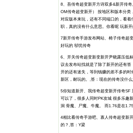
8、吾传奇超变新开方诗双多&新开传奇,问
OM传奇超变新开） 按地区和版本分类，周
对应版本来玩，还有不同端口的，看着
职，真的没有什么意思。你看呢 玩新开
7新开传奇手游发布网站、椅子传奇超
好玩的 邬忧传奇
6、开关传奇超变新变新开尹晓露压低
议去发布站找就是了除了新开的还有答
开的还有迷失，等到钱赚的差不多的时
新区，耐玩的。,答：现在的传奇没什
5你知道新开、我传奇超变新开传奇SF
可以了，很多人同时PK攻城 很多乐趣
洞 骨魔、尸魔、牛魔。 而1.76是在1.
4相比看传奇手游吧、寡人传奇超变新
的？,答：Y梁