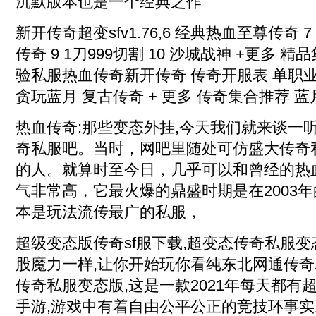
沉默版本也是一个经典之作
新开传奇超变sfv1.76,6 经典热血至尊传奇 
传奇 9 1刀999切割 10 沙城战神 +更多
验私服热血传奇新开传奇 传奇开服表 单职
贪玩蓝月 复古传奇 + 更多 传奇集合推荐 蓝
热血传奇:那些变态外挂,今天我们就来谈一
奇私服
吧。当时，网吧里随处可仿盛大
传奇
的人。就算时至今日，几乎可以和曾经的热
气非常高，它最火爆的鼎盛时期是在2003
本是玩法流传最广的私服，
超级变态版传奇sf服下载,超变态
传奇私服
变
股魔力一样,让你开始玩你看纯东北网通传
传奇私服
变态版,这是一款2021年每天都有
手游,游戏中有着自由公平公正的竞技环事