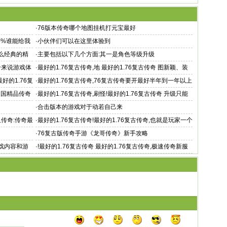
·
76版本传奇哪个地图挂机打元宝最好
去%谁能给我
·
小伙伴们可以在这里体验到
这么经典的精
·
主要包括以下几个方面:其一是角色等级升级
综合来说游戏体
·
最好的1.76复古传奇,地 最好的1.76复古传奇 图新颖、装
备绚丽不花哨、装
好的1.76复
·
最好的1.76复古传奇,76复古传奇要开最好半年到一年以上
的
3中国精品传奇
·
最好的1.76复古传奇,刷怪!最好的1.76复古传奇 升级只能
一刀一刀砍
·
合击版本的游戏对于动若自己来
血传奇:传奇最
·
最好的1.76复古传奇!最好的1.76复古传奇,也就是玩家一个
人操作两个英雄
·
76复古版传奇手游《龙哥传奇》新手攻略
游戏内容和游
·
!最好的1.76复古传奇 最好的1.76复古传奇,极速传奇新服
网