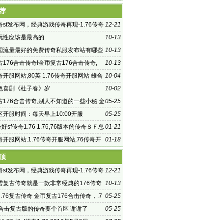
荐
传奇sf发布网，经典游戏传奇再现-1.76传奇
12-21
网，全新传奇体验
玩性应该是最高的
10-13
国流量最好的免费传奇私服发布站有哪些
10-13
176合击传奇!金币复古176合击传奇,
10-13
金币复古176合击传
传奇开服网站,80英 1.76传奇开服网站 雄合
10-04
现巅峰传奇
色喜剧《杜子春》岁
10-02
古176合击传奇,别人不知道的一些小秘:金
05-25
76合击传奇
区开服时间：每天早上10:00开服
05-25
奇好sf传奇1.76 1.76,76版本的传奇ＳＦ总
01-21
到以前的那种感觉
传奇开服网站.1.76传奇开服网站,76传奇开
01-18
方诗双洗干净衣
顶
传奇sf发布网，经典游戏传奇再现-1.76传奇
12-21
网，全新传奇体验
雪复古传奇就是一款非常经典的176传奇
10-13
.76复古传奇 金币复古176合击传奇，.7
05-25
服网站 中国精
币合击复古版的传奇要个首区 谢谢了
05-25