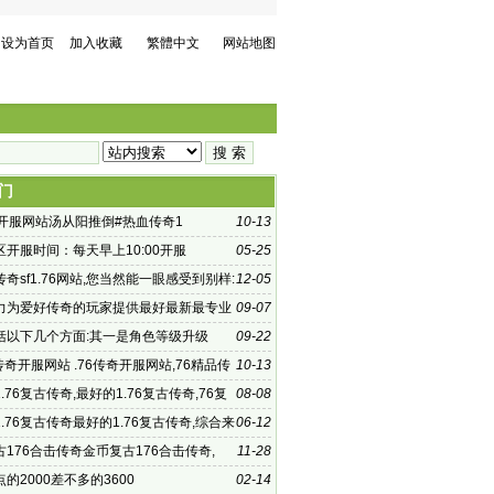
设为首页
加入收藏
繁體中文
网站地图
门
奇开服网站汤从阳推倒#热血传奇1
10-13
区开服时间：每天早上10:00开服
05-25
奇sf1.76网站,您当然能一眼感受到别样:
12-05
sf1.
力为爱好传奇的玩家提供最好最新最专业
09-07
括以下几个方面:其一是角色等级升级
09-22
76传奇开服网站 .76传奇开服网站,76精品传
10-13
么出来的
.76复古传奇,最好的1.76复古传奇,76复
08-08
奇|传奇似服发布网1
.76复古传奇最好的1.76复古传奇,综合来
06-12
体验几乎
176合击传奇金币复古176合击传奇,
11-28
传奇传统
的2000差不多的3600
02-14