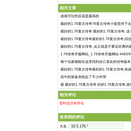
相关文章
·
游戏可玩性应该是最高的
·
最好的1.76复古传奇76复古传奇小孩坚持下
讲个好玩点的 1
·
最好的1.76复古传奇 最好的1.76复古传奇, 
品传奇1
·
最好的1.76复古传奇最好的1.76复古传奇,
验几乎
·
最好的1.76复古传奇, 反正就是不要近距离的最
古传奇
·
1.76传奇开服网站_1.76传奇开服网站 448
中国精品传奇
·
每个玩家都能在这里找到自己喜欢的传奇版本
·
最好的1.76复古传奇最好的1.76复古传奇,热
经典的版本1
·
其中的装备系统起了不少作用
·
最 最好的1.76复古传奇 好的1.76复古传奇,
戏介绍来
相关评论
暂时还没有评论
发表我的评论
大名：