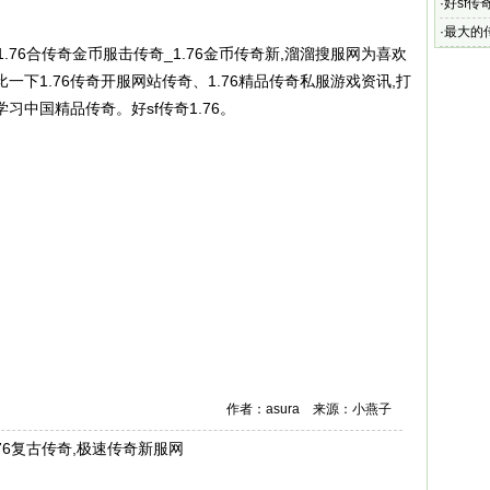
·
好sf传奇
·
最大的传
_1.76合传奇金币服击传奇_1.76金币传奇新,溜溜搜服网为喜欢
9最好的
一下1.76传奇开服网站传奇、1.76精品
传奇私服
游戏资讯,打
台学习中国精品传奇。
好sf传奇1.76
。
作者：asura 来源：小燕子
.76复古传奇,极速传奇新服网