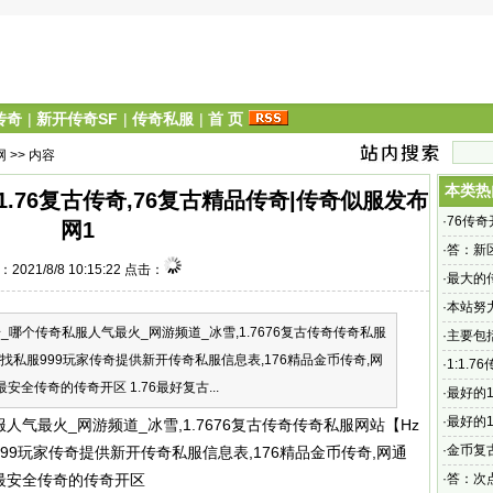
传奇
|
新开传奇SF
|
传奇私服
|
首 页
网
>> 内容
本类热
1.76复古传奇,76复古精品传奇|传奇似服发布
·
76传
网1
·
答：新
2021/8/8 10:15:22 点击：
·
最大的传
最大的传奇
·
本站努
哪个传奇私服人气最火_网游频道_冰雪,1.7676复古传奇传奇私服
的英雄
·
主要包
传奇sf找私服999玩家传奇提供新开传奇私服信息表,176精品金币传奇,网
·
1:1.
安全传奇的传奇开区 1.76最好复古...
奇是怎
·
最好的1
古精品传
·
最好的1
服
人气最火_网游频道_冰雪,1.7676复古传奇
传奇私服
网站【Hz
说游戏
·
金币复古
私服999玩家传奇提供新开
传奇私服
信息表,176精品金币传奇,网通
答：老
供最安全传奇的传奇开区
·
答：次点