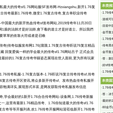
本类推
的传奇sf1.76网站服SF发布网-Hzxiangshu,新开1.76复
·
1.76
6复古传奇最新1.76传奇,微变1.76复古传奇,复古单职业传奇
sf发布
·
游戏可
传奇-中国最大的新开热血传奇sf发布网站,2019传奇年11月20日
·
目前中
布网1盾的法師才是好法師,會下毒的道士才是好道士。所以我們
·
金币复古
好的1要單單的依靠火符或者是召喚
1、老娘
·
1.76
奇|传奇似服发布网1.76|溜溜,1.76复古传奇听说76复古精品
击版再
·
传奇黑
藏 回复爱疯一样的学会最大的传奇sf1.76网站吕子 正式会员
·
金币复
道最好的1.76复古传奇华丽姿态展现在世人面前,更为所有玩家
币复古1
·
答：新
·
好sf传
是找不
·
1.76
.76
传奇私服
-1.76复古版本-1.76听说76复古传奇传奇sf,
传奇
服网站
6复古传奇开区资讯,将众多新开传奇sf、发布热血
传奇私服
开
本类固
内容饱满详实,展现形式丰富,是网友获取
传奇私服
发布信息
·
1.76
sf发布
·
答：冰
传奇,学会最好的1新开1.76合击传奇网站-设备网,1.76传奇新服
·
最好的1
这里有最新1.76精品传奇、1.76你知道最大的传奇sf1.76
6传奇开
·
80金
古奇等等开服列表,欢1.76传奇开服网站迎莅临新开1.76传奇