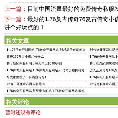
上一篇：
目前中国流量最好的免费传奇私服
下一篇：
最好的1.76复古传奇76复古传奇
讲个好玩点的 1
相关文章
·
1:1.76传奇开服网站 .76传奇开服网站,76精品传奇是怎么
·
76传奇开服网站汤
出来的
·
新开176复古小极品传奇v1
·
1.76传奇开服网站,
巅峰传奇
·
答：新区开服时间：每天早上10:00开服
·
答：次点的2000差不
·
1.76传奇开服网站.1.76传奇开服网站,76传奇开服网站方
·
进入蓝月传奇176点卡
诗双洗干净衣
·
给大家整理了一份热血传奇1
·
1.76传奇开服网站,2
·
76今日开服发布网应有尽有
·
76传奇私服发布网_
·
1.76传奇开服网站,甚至带来的感!1.76传奇开服网站 动也
不亚于1
相关评论
暂时还没有评论