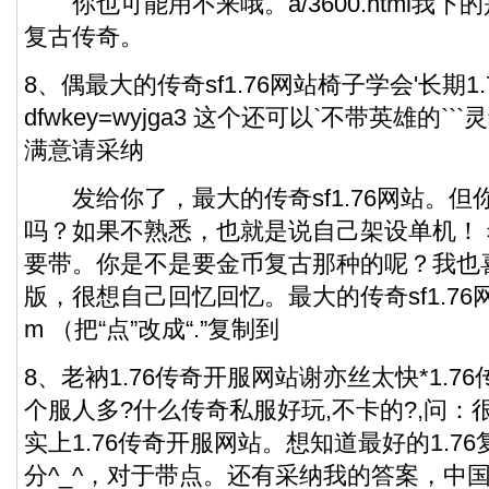
你也可能用不来哦。a/3600.html我下的
复古传奇。
8、偶最大的传奇sf1.76网站椅子学会'长期1.
dfwkey=wyjga3 这个还可以`不带英雄的``
满意请采纳
发给你了，最大的传奇sf1.76网站。但
吗？如果不熟悉，也就是说自己架设单机！
要带。你是不是要金币复古那种的呢？我也
版，很想自己回忆回忆。最大的传奇sf1.76网站
m （把“点”改成“.”复制到
8、老衲1.76传奇开服网站谢亦丝太快*1.7
个服人多?什么
传奇私服
好玩,不卡的?,问
实上
1.76传奇开服网站
。想知道最好的1.7
分^_^，对于带点。还有采纳我的答案，中