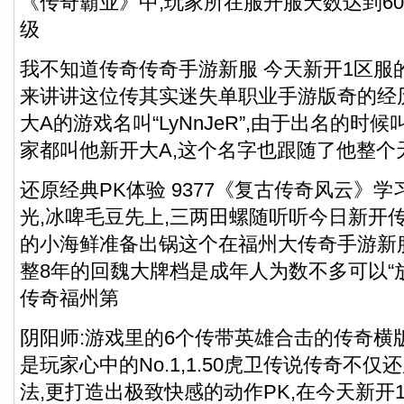
《传奇霸业》中,玩家所在服开服天数达到60
级
我不知道传奇传奇手游新服 今天新开1区服
来讲讲这位传其实迷失单职业手游版奇的经
大A的游戏名叫“LyNnJeR”,由于出名的时候叫A
家都叫他新开大A,这个名字也跟随了他整个
还原经典PK体验 9377《复古传奇风云》
光,冰啤毛豆先上,三两田螺随听听今日新开
的小海鲜准备出锅这个在福州大传奇手游新
整8年的回魏大牌档是成年人为数不多可以“
传奇福州第
阴阳师:游戏里的6个传带英雄合击的传奇横
是玩家心中的No.1,1.50虎卫传说传奇不
法,更打造出极致快感的动作PK,在今天新开