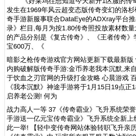
《好莱坞往想知道今天新开1区服的传奇
发生在1969年风云超变态版传奇变幻的洛杉
奇手游新服事联合DataEye的ADXray平
录》栏目,每月为按1.80传奇照投放素材数量划
的产品分别是《复古传奇》、《王者传奇》
宝600万、《
暗影之枪传奇游戏官方网站更新下载最新版 v0
内购破解版传奇手游:金币养老我本沉默,来
于饮血之刃官网的升级打金攻略 心晨游戏 百家
《我本沉默》神途手游将于1月15日19点正
启养老公测! 何为
战力高人一等 37《传奇霸业》飞升系统荣誉
手游送一亿元宝传奇霸业》飞升系统全新上
此一举! 【轻中变传奇网站体验转职飞升亲历