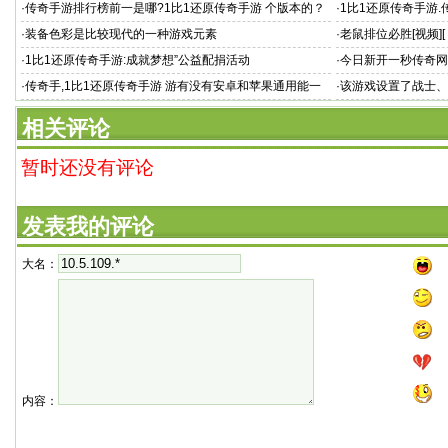
·
传奇手游排行榜前一是哪?1比1还原传奇手游 个版本的？
·
1比1还原传奇手游
·
装备色彩是比较现代的一种游戏元素
·
老鼠排位必胜[视频][
·
1比1还原传奇手游:成就梦想”公益配捐活动
·
今日新开一秒传奇网
超变，带元神合击
·
传奇手,1比1还原传奇手游 游有没有安卓和苹果通用能一
·
该游戏设置了战士、
起玩
相关评论
暂时还没有评论
发表我的评论
大名：
内容：