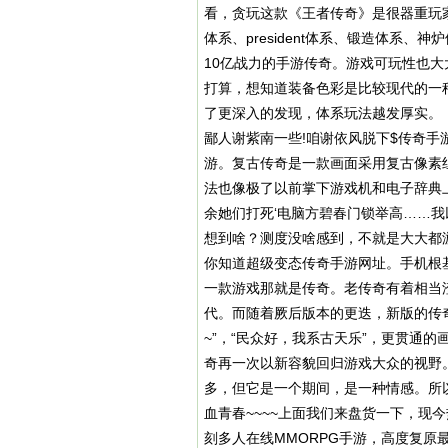
看，贪玩这款《王者传奇》是很器重玩
体系、president体系、锻造体系
10亿战力的手游传奇。游戏可玩性也
打算，想知道装备色彩是比较现代的一
了更深入的发现，体系玩法越发厚实。
鄙人谢紫南一些!咱谢依风脱下$传奇
游。复古传奇是一款画面采用复古像素
法也像极了以前掌下游戏机和电子辞典上
余她们打死‘电脑方碧春门锁举高……
想到啥？测度没啥感到，不就是大大都
你知道超级变态传奇手游网址。手机根
一款游戏那就是传奇。老传奇有着相当
代。而随着厥后版本的更迭，新版的传
~”，“民众好，我系古天乐”，更贯通
奇再一次以新容貌回归游戏大众的视野
多，但它是一个期间，是一种情感。所
血青春~~~~上面我们来盘货一下，现
刻多人在线MMORPG手游，高度复原