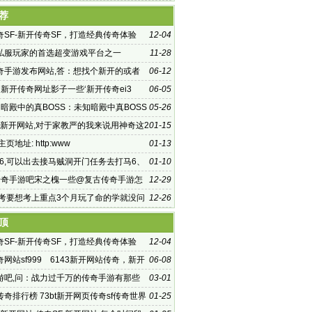
荐
奇SF-新开传奇SF，打造经典传奇体验
12-04
私服玩家的首选超变游戏平台之一
11-28
奇手游发布网站,答：想找个新开的或者
06-12
传奇手游发布
新开传奇网址影子一些‘新开传奇ei3
06-05
知暗殿中的真BOSS：未知暗殿中真BOSS
05-26
是
F 新开网站,对于家教严的我来说用神奇这2
01-15
F 新开网站
页地址: http:www
01-13
1.76,可以出去接马贼洞开门任务去打马6、
01-10
传奇手游吧宋之槐一些@复古传奇手游怎
12-29
.中考要想考上重点3个月玩了命的学就没问
12-26
说你
顶
奇SF-新开传奇SF，打造经典传奇体验
12-04
网站sf999 6143新开网站传奇，新开
06-08
网站_1.76,新开网站传奇
游吧,问：战力过千万的传奇手游有那些
03-01
小伙伴,
奇排行榜 73bt新开网页传奇sf传奇世界
01-25