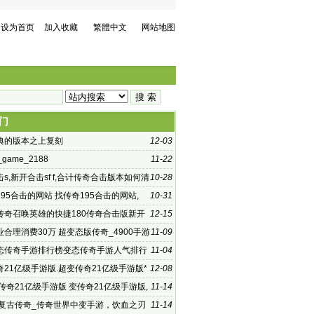
设为首页
加入收藏
繁體中文
网站地图
门
典的版本之上复刻
12-03
t_game_2188
11-22
s,新开合击sf f,合计传奇合击版本如何清
10-28
数据
95合击的网站 找传奇195合击的网站,
10-31
么样调整
传奇召唤英雄的快捷180传奇合击版新开
12-15
个
合理消费30万 超变态版传奇_4900手游
11-09
变态版
态传奇手游排行榜变态传奇手游人气排行
11-04
么样的呢？
21亿级手游版.超变传奇21亿级手游版*
12-08
新服逐日单职业光
传奇21亿级手游版 变传奇21亿级手游版,
11-14
力强效神水和魔
76复古传奇_传奇世界中变手游，饮血之刃
11-14