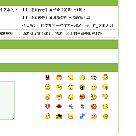
 个版本的？
·
1比1还原传奇手游.传奇手游哪个好玩？
·
1比1还原传奇手游:成就梦想”公益配捐活动
·
今日新开一秒传奇网 手游传奇和端游一模一样_饮血之刃
超变，带元神合击
苹果通用能一
·
该游戏设置了战士、法师、道士和弓箭手四种职业