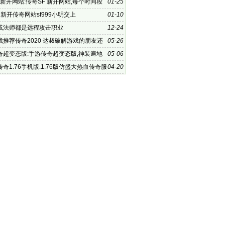
 新开网站:传奇SF 新开网站,每个时间段
01-25
一样的活动
新开传奇网站sf999小明交上
01-10
或法师都是远程攻击职业
12-24
戏推荐传奇2020 达叔破解游戏的朋友还
05-26
奇超变态版:手游传奇超变态版,神装遍地
05-06
捡到手软
奇1.76手机版.1.76版仿盛大热血传奇服
04-20