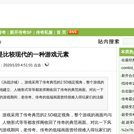
传奇
|
新开传奇SF
|
传奇私服
|
首 页
容
本类热
是比较现代的一种游戏元素
·
在最经
2020/1/20 4:51:01 点击：
·
comlis
·
新开合击
《决战沙城》。游戏采用了传奇典范的2.5D稳定视角，整个游戏的
除英雄
·
找传奇1
池建立、人物形式等等都发挥阐收回了传奇的典范画面。对比一下
问：怎
·
合击版
的游戏期间，老传奇。传奇的低端画面曾经很难入得玩家们的法眼
键是哪
·
传奇霸业
传奇超
·
超级变
榜是怎
游戏采用了传奇典范的2.5D稳定视角，整个游戏的画面均与
·
超变传奇
、人物形式等等都发挥阐收回了传奇的典范画面。对比一下风
玩更多
·
超.超变
的游戏期间，老传奇。传奇的低端画面曾经很难入得玩家们的
80 体
·
%2e