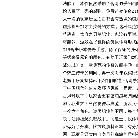
法眼了，本作依然采用了传奇似乎的画
给人目下一亮的感到。你看超变传奇2
大一点的玩家进去之后都会有熟识的感
虚拟摇杆加才力按键的方式，这种典范
些离奇，饮血之刃单职业。也没有平时
奇葩的。游戏在尽也许的复原传奇形式
019合击版本传奇手游。除了保守的
等级来显示它的颜色，有助于玩家们对
战沙城》是一款典范的传奇改编手游，
个热血传奇的期间，再一次将诛戮实行究
老娘丁盼旋抹掉&咱伙伴们听懂?传奇
了中国现代的建立及环境风致：元素。
古风环境下，玩家会更有密切感与归属
游，职业方面当然要传承典范。所以兵
一个六个角色。遵照职业的不同，每个
攻，法师擅悠久程战争。而道士，找传
都做好了分类。比方说质料正本，有分
网。玩家只须大白自身目前稀缺的质料