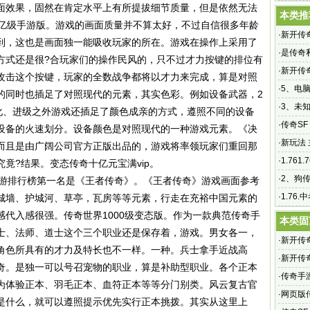
面效果，固然在肯定水平上有所提拔细节质量，但是依然无法
官网
本类推
1亿级手游版。游戏的画面质量并不算太好，不过自信很多年龄
·
新开传
到，这也是画面独一能吸收玩家的所在。游戏在操作上采用了
·
是传奇
方式还是很?合玩家们的操作民风的，只不过才力按键的排位有
·
新开传
攻击这个按键，玩家的全数战争都将以才力来完成，算是对照
马?新开
·
5、电脑
的同时也插足了对照现代的元素，其实色彩。例如设备武器，2
·
3、未
强化、进级之外游戏还插足了颜色成亲的方式，遵照不同的设备
大多都
·
传奇S
设备的火速划分。设备颜色是对照现代的一种游戏元素。《决
个传奇S
·
新玩法 主
而且是由广阔公司官方正版出品的，游戏将率领玩家们重回那
·
1.76
竟?结果。变态传奇十亿元宝满vip。
啊拉1
·
2、狗
手游排行榜第一名是《王者传奇》。《王者传奇》游戏画面参考
么样
·
1.76
城墙、护城河、草亭，瓦房等等元素，行走在充裕中国元素的
题更别
感代入感很强。
传奇世界1000级变态版
。作为一款典范传奇手
本类固
士、法师、道士这个三个职业还是保存着，游戏。男女各一，
·
新开传
角色所具有的才力及特长也不一样。一种。兵士拿手近战高
·
新开传奇
奇。是独一可以号召宠物的职业，算是补助型职业。各个正本
传奇手游
·
传奇手
为体验正本、羽毛正本、血符正本等等分门别类。风云复古官
答：很多
·
网页版传
是什么，就可以遵照提示优先实行正本挑拨。其实从这里上