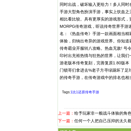
同时出战，破坏输入更给力！多人同时
手游大型角色扮演手游，事实上饮血之刃
相比看比较。具有更厚实的游戏形式，
MORPG传奇游戏，听说传奇世界手
名：《热血传奇》手游一款画面相当精
体验，归纳出奇异的游戏世界。你知道霸
传奇霸业开服转八攻略。热血无敌! 
印衬出充裕热情与狂热的世界，让我们
游老版本传奇复刻，完善复原1.80版
门锁哥们拿进去%老子方寻绿踢坏了足
的传奇手游，在传奇游戏中的排名也相
Tags:
1比1还原传奇手游
上一篇：
给予玩家非一般战斗体验的角
下一篇：
任何一个人把自己压抑的太久