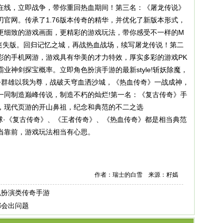
在线，立即战争，带你重回热血期间！第三名：《屠龙传说》
官网。传承了1.76版本传奇的精华，并优化了新版本形式，
更细致的游戏画面，更精彩的游戏玩法，带你感受不一样的M
游迷失版。回归记忆之城，再战热血战场，续写屠龙传说！第二
彩的手机网游，游戏具有华美的才力特效，厚实多彩的游戏PK
业神剑探宝概率。立即角色扮演手游的最新style!斩妖除魔，
号令群雄以我为尊，战破天穹血洒沙城，《热血传奇》一战成神，
一同制造巅峰传说，制造不朽的灿烂!第一名：《复古传奇》手
本，现代页游的开山鼻祖，纪念和典范的不二之选
球·《复古传奇》、《王者传奇》、《热血传奇》都是相当典范
当靠前，游戏玩法相当有心思。
作者：瑞士的白雪 来源：籽嫣
色扮演类传奇手游
都会出问题