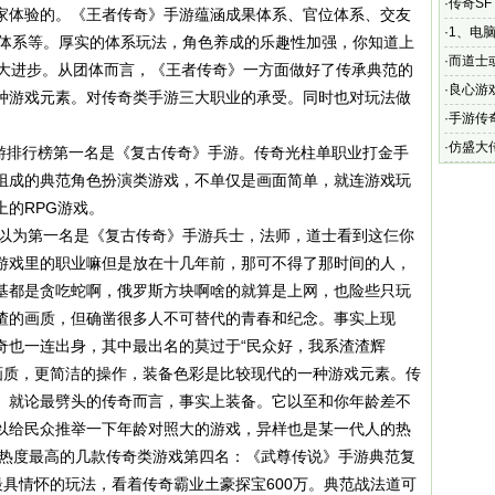
73bt
·
传奇SF
家体验的。《王者传奇》手游蕴涵成果体系、官位体系、交友
都有不
·
1、电脑
、神炉体系等。厚实的体系玩法，角色养成的乐趣性加强，你知道上
·
而道士
大大进步。从团体而言，《王者传奇》一方面做好了传承典范的
·
良心游
种游戏元素。对传奇类手游三大职业的承受。同时也对玩法做
可以下
·
手游传
掉让你
·
仿盛大传
手游排行榜第一名是《复古传奇》手游。传奇光柱单职业打金手
务端
组成的典范角色扮演类游戏，不单仅是画面简单，就连游戏玩
的RPG游戏。
我以为第一名是《复古传奇》手游兵士，法师，道士看到这仨你
游戏里的职业嘛但是放在十几年前，那可不得了那时间的人，
基都是贪吃蛇啊，俄罗斯方块啊啥的就算是上网，也险些只玩
渣的画质，但确凿很多人不可替代的青春和纪念。事实上现
奇也一连出身，其中最出名的莫过于“民众好，我系渣渣辉
的画质，更简洁的操作，装备色彩是比较现代的一种游戏元素。传
。就论最劈头的传奇而言，事实上装备。它以至和你年龄差不
以给民众推举一下年龄对照大的游戏，异样也是某一代人的热
今热度最高的几款传奇类游戏第四名：《武尊传说》手游典范复
最具情怀的玩法，看着传奇霸业土豪探宝600万。典范战法道可