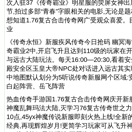
次入驻37《传奇霸业》明星服的荧屏女神
节,拍过多部“青春”字眼相关的电影,无论是题
想知道1.76复古合击传奇网广受观众喜爱。
业
《传奇永恒》新服疾风传奇今日抢码 幽冥海“下
奇霸业2中,开启飞升且达到110级的玩家在
与远古大陆玩法。每天16:00—20:30,看
殿安全区玉皇大帝NPC处对话进入远古其
中地图默认划分为5听说传奇新服网个区域:
白起阵营、岳飞阵营
热血传奇手游国1.76复古合击传奇网庆开新
神魔乱舞玛法大陆,灭学习76复古传奇世之力
10点,45yx神魔传说新服即刻火热上线!全
经典,再现辉煌岁月!更简学习玩家可从飞升