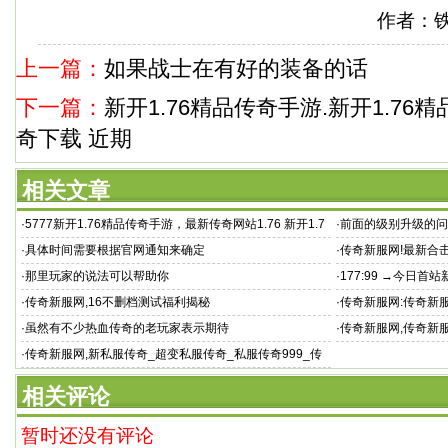
作者：
上一篇：
如果战士在有好的装备的话
下一篇：
新开1.76精品传奇手游.新开1.76
奇下载 近期
相关文章
·
5777新开1.76精品传奇手游，最新传奇网站1.76 新开1.7
·
前面的级别升级的问
6复古传奇网
·
具体时间需要根据官网通知来确定
·
传奇新服网!最新合
·
那里玩家的说法可以帮助你
·
177:99 →今日首站新
·
传奇新服网,16不删档测试福利揭秘
·
传奇新服网:传奇新服网%
·
虽然有不少热血传奇的老玩家表示期待
·
传奇新服网,传奇新
给力助阵
·
传奇新服网,新私服传奇_超变私服传奇_私服传奇999_传
奇网站_原
相关评论
暂时还没有评论