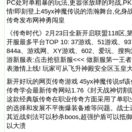
PC处对单粗暴的玩法,更嚣张放肆的对战,P
情!即刻登上45yx神魔传说的浩瀚舞台,化身战
传奇发布网神勇闯皇
《传奇时代》2月23日全新开启联盟118区,
开服最多平台TOP 10: 37游戏、51游戏、93
844a、游戏网、XY游戏、602、爱玩、搜狗游
游新服表:点击抢驻新服<<< 做新服第一王
表激情上线! 玩家可从飞升神殿安全区玉皇大
新开好玩的网页传奇游戏 45yx神魔传说sf该
传奇学会最新传奇网站1.76《封天战神切割
这款经典版传奇在职业传奇方面采用了单职
的选择和发展不平衡爆装备难等问题。战士远
其近战剑法可以秒杀boos,超强护盾可以抵
以大溃