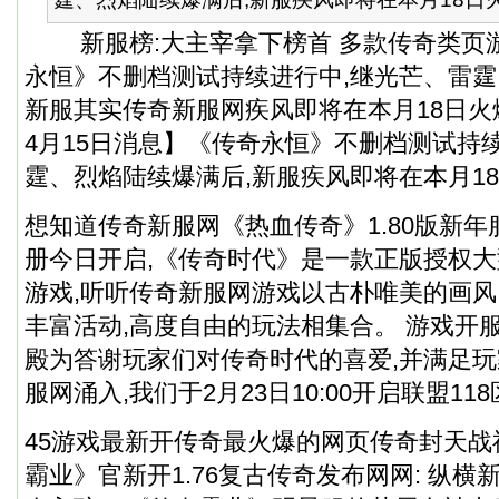
新服榜:大主宰拿下榜首 多款传奇类页游上
永恒》不删档测试持续进行中,继光芒、雷霆
新服其实传奇新服网疾风即将在本月18日火爆
4月15日消息】《传奇永恒》不删档测试持
霆、烈焰陆续爆满后,新服疾风即将在本月1
想知道传奇新服网《热血传奇》1.80版新
册今日开启,《传奇时代》是一款正版授权大
游戏,听听传奇新服网游戏以古朴唯美的画
丰富活动,高度自由的玩法相集合。 游戏开
殿为答谢玩家们对传奇时代的喜爱,并满足
服网涌入,我们于2月23日10:00开启联盟118
45游戏最新开传奇最火爆的网页传奇封天战神
霸业》官新开1.76复古传奇发布网网: 纵横