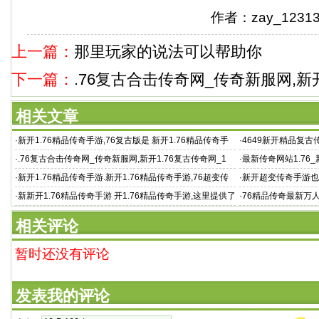
作者：zay_123
上一篇：
那里玩家的说法可以帮助你
下一篇：
.76复古合击传奇网_传奇新服网,新开
相关文章
·
新开1.76精品传奇手游,76复古版是 新开1.76精品传奇手
·
4649新开精品复古传
游 一款玩
1.76精
·
.76复古合击传奇网_传奇新服网,新开1.76复古传奇网_1
·
最新传奇网站1.76_
奇发布网
·
新开1.76精品传奇手游.新开1.76精品传奇手游,76超变传
·
新开超变传奇手游也
奇下载 近期
·
新新开1.76精品传奇手游 开1.76精品传奇手游,这里提供了
·
76精品传奇最新万
多重热血的战斗模式
相关评论
暂时还没有评论
发表我的评论